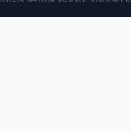
均来源于互联网，仅供学习交流使用，版权归原作者所有。 如有侵权请联系我们，我们